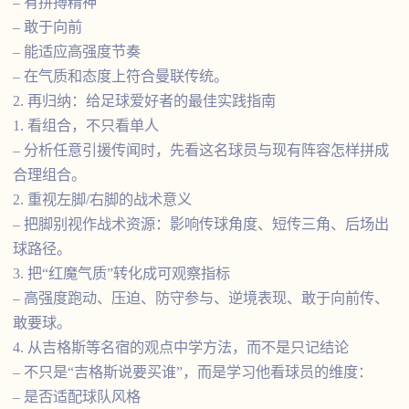
– 有拼搏精神
– 敢于向前
– 能适应高强度节奏
– 在气质和态度上符合曼联传统。
2. 再归纳：给足球爱好者的最佳实践指南
1. 看组合，不只看单人
– 分析任意引援传闻时，先看这名球员与现有阵容怎样拼成
合理组合。
2. 重视左脚/右脚的战术意义
– 把脚别视作战术资源：影响传球角度、短传三角、后场出
球路径。
3. 把“红魔气质”转化成可观察指标
– 高强度跑动、压迫、防守参与、逆境表现、敢于向前传、
敢要球。
4. 从吉格斯等名宿的观点中学方法，而不是只记结论
– 不只是“吉格斯说要买谁”，而是学习他看球员的维度：
– 是否适配球队风格