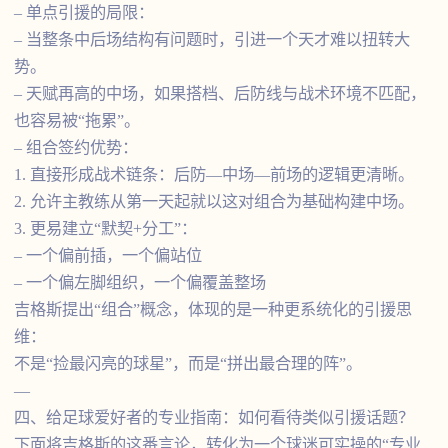
– 单点引援的局限：
– 当整条中后场结构有问题时，引进一个天才难以扭转大
势。
– 天赋再高的中场，如果搭档、后防线与战术环境不匹配，
也容易被“拖累”。
– 组合签约优势：
1. 直接形成战术链条：后防—中场—前场的逻辑更清晰。
2. 允许主教练从第一天起就以这对组合为基础构建中场。
3. 更易建立“默契+分工”：
– 一个偏前插，一个偏站位
– 一个偏左脚组织，一个偏覆盖整场
吉格斯提出“组合”概念，体现的是一种更系统化的引援思
维：
不是“捡最闪亮的球星”，而是“拼出最合理的阵”。
—
四、给足球爱好者的专业指南：如何看待类似引援话题？
下面将吉格斯的这番言论，转化为一个球迷可实操的“专业