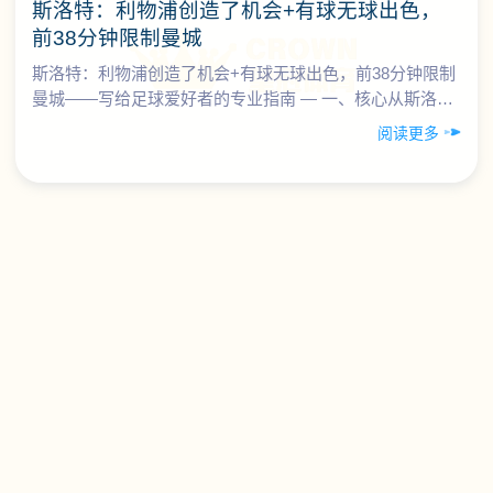
斯洛特：利物浦创造了机会+有球无球出色，
前38分钟限制曼城
斯洛特：利物浦创造了机会+有球无球出色，前38分钟限制
曼城——写给足球爱好者的专业指南 — 一、核心从斯洛特
点评中你能学到什么？ 围绕“利物浦创造了机会、有球
阅读更多
与……