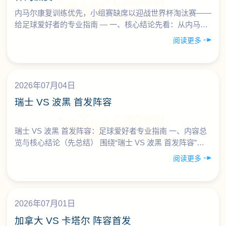
内马尔康复训练优先，小组赛缺席以迎战世界杯淘汰赛——
给足球爱好者的专业指南 — 一、核心结论先看：从内马尔
的选择中，你能学到什么？ 围绕“内马尔康复训练优先，
阅读更多
……
2026年07月04日
瑞士 VS 波黑 首发阵容
瑞士 VS 波黑 首发阵容：足球爱好者专业指南 一、内容总
览与核心结论（先总结） 围绕“瑞士 VS 波黑 首发阵容”的
分析，本指南主要帮助足球爱好者从阵容层面理解两队的
阅读更多
技……
2026年07月01日
加拿大 VS 卡塔尔 阵容首发