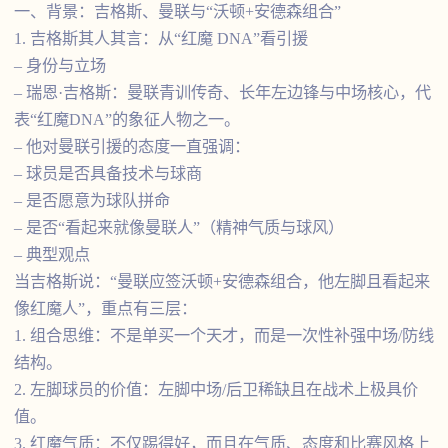
一、背景：吉格斯、曼联与“沃顿+安德森组合”
1. 吉格斯其人其言：从“红魔 DNA”看引援
– 身份与立场
– 瑞恩·吉格斯：曼联青训传奇、长年左边锋与中场核心，代
表“红魔DNA”的象征人物之一。
– 他对曼联引援的态度一直强调：
– 球员是否具备技术与球商
– 是否愿意为球队拼命
– 是否“看起来就像曼联人”（精神气质与球风）
– 典型观点
当吉格斯说：“曼联应签沃顿+安德森组合，他左脚且看起来
像红魔人”，重点有三层：
1. 组合思维：不是单买一个天才，而是一次性补强中场/防线
结构。
2. 左脚球员的价值：左脚中场/后卫稀缺且在战术上极具价
值。
3. 红魔气质：不仅踢得好，而且在气质、态度和比赛风格上