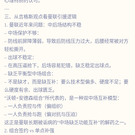
心理特质的认可。
—
三、从吉格斯观点看曼联引援逻辑
1. 曼联近年来问题：中后场结构不稳
– 中场保护不够：
– 防线前屏障薄弱，导致后防线压力过大，后腰经常被对方
轻松撕开。
– 出球不稳定：
– 在高压逼抢下，后场容易犯错，缺乏稳定出球点。
– 缺乏平衡型中场组合：
– 不是缺才，而是缺互补：要么技术型偏多、硬度不足；要
么硬度有余、出球匮乏。
“沃顿+安德森组合”所代表的，是一种双中场互补模型：
– 一人负责控与传（偏组织）
– 一人负责抢与跑（偏对抗与压迫）
这正是曼联长期被诟病的“中场缺乏功能互补”的解药之一。
2. 组合签约 vs 单点补强