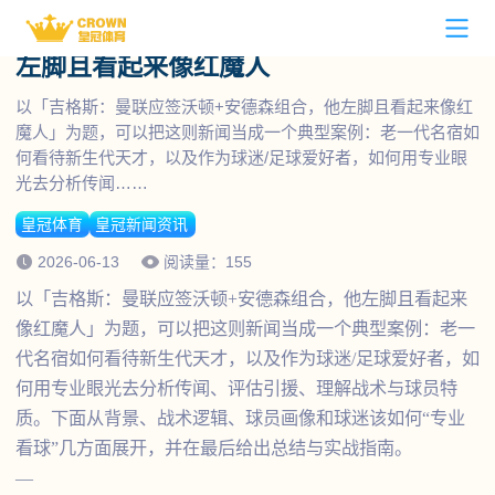
吉格斯：曼联应签沃顿+安德森组合，他
立即下载
左脚且看起来像红魔人
皇冠足球首页
以「吉格斯：曼联应签沃顿+安德森组合，他左脚且看起来像红
魔人」为题，可以把这则新闻当成一个典型案例：老一代名宿如
皇冠足球下载
何看待新生代天才，以及作为球迷/足球爱好者，如何用专业眼
光去分析传闻……
皇冠足球全站APP下载
皇冠新闻资讯
皇冠体育
皇冠新闻资讯
皇冠足球APP下载
博彩平台推荐
2026-06-13
阅读量：155
以「吉格斯：曼联应签沃顿+安德森组合，他左脚且看起来
代理合营招商
像红魔人」为题，可以把这则新闻当成一个典型案例：老一
代名宿如何看待新生代天才，以及作为球迷/足球爱好者，如
皇冠足球人才招聘
何用专业眼光去分析传闻、评估引援、理解战术与球员特
质。下面从背景、战术逻辑、球员画像和球迷该如何“专业
看球”几方面展开，并在最后给出总结与实战指南。
—