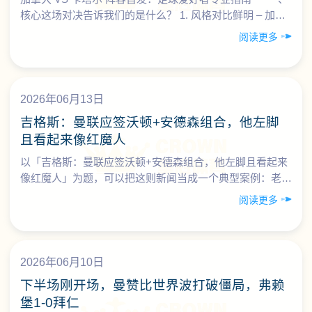
核心这场对决告诉我们的是什么？ 1. 风格对比鲜明 – 加拿
大：强调整体节奏与边路速度，是典型的……
阅读更多
2026年06月13日
吉格斯：曼联应签沃顿+安德森组合，他左脚
且看起来像红魔人
以「吉格斯：曼联应签沃顿+安德森组合，他左脚且看起来
像红魔人」为题，可以把这则新闻当成一个典型案例：老一
代名宿如何看待新生代天才，以及作为球迷/足球爱好者，
阅读更多
如何……
2026年06月10日
下半场刚开场，曼赞比世界波打破僵局，弗赖
堡1-0拜仁