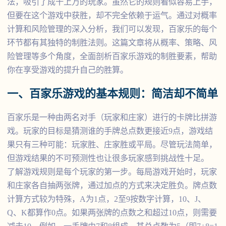
法，吸引了成千上万的玩家。虽然它的规则看似容易上手，
但要在这个游戏中获胜，却不完全依赖于运气。通过对概率
计算和风险管理的深入分析，我们可以发现，百家乐的每个
环节都有其独特的制胜法则。这篇文章将从概率、策略、风
险管理等多个角度，全面剖析百家乐游戏的制胜要素，帮助
你在享受游戏的提升自己的胜算。
一、百家乐游戏的基本规则：简洁却不简单
百家乐是一种由两名对手（玩家和庄家）进行的卡牌比拼游
戏。玩家的目标是猜测谁的手牌总点数更接近9点，游戏结
果只有三种可能：玩家胜、庄家胜或平局。尽管玩法简单，
但游戏结果的不可预测性也让很多玩家感到挑战性十足。
了解游戏规则是每个玩家的第一步。每局游戏开始时，玩家
和庄家各自抽两张牌，通过加点的方式来决定胜负。牌点数
计算方式较为特殊，A为1点，2至9按数字计算，10、J、
Q、K都算作0点。如果两张牌的点数之和超过10点，则需要