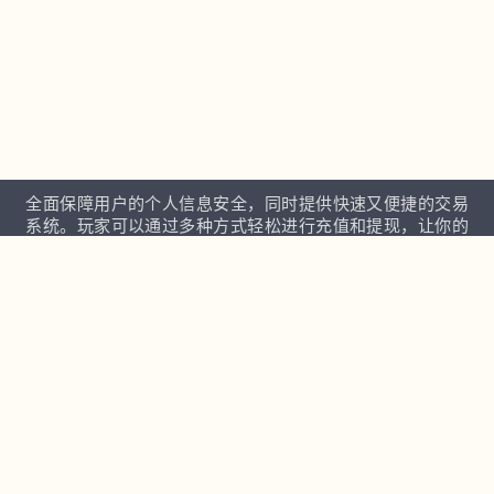
全面保障用户的个人信息安全，同时提供快速又便捷的交易
系统。玩家可以通过多种方式轻松进行充值和提现，让你的
娱乐过程顺畅无阻，不会因为资金问题而中断游戏体验。
快捷入口
皇冠足球APP下载