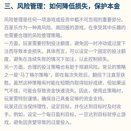
三、风险管理：如何降低损失，保护本金
风险管理是任何一项游戏或投资中都不可忽视的重要部分。
百家乐作为一种高风险、高回报的游戏，在享受其中乐趣的
也需要合理的风险管理策略。
一方面，玩家需要控制投注额度，避免因一时冲动或过度下
注而导致本金损失。具体而言，可以设定一个固定的投注额
度，避免在连续失败的情况下加注，以此控制损失。
另一方面，合理的投注策略也有助于规避风险。常见的策略
之一是“马丁格尔策略”，即在每次失败后，翻倍下注直至获
胜。虽然这种策略有时能在短期内取得较好成绩，但如果运
气不佳，可能会导致资金快速流失。因此，使用此策略时，
玩家需特别谨慎，确保自己具备足够的资金支持。
玩家还应当保持理性，设定目标，并在达到目标时及时收
手。例如，设定一个每日盈利目标，一旦达到目标就停止游
戏，避免因贪婪导致的过度投入。