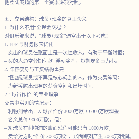
他登陆英超的第一个赛季逐项对照。
—
五、交易结构：球员+现金的真正含义
1. 为什么不用“全现金交易”？
对俱乐部来说，“球员+现金”通常出于以下考虑：
1. FFP 与财务报表优化
– 卖出的球员在账面上是一次性收入，有助于平衡财报；
– 买的人通常分期付款+浮动奖金，短期现金压力小。
2. 阵容瘦身与工资结构重建
– 把边缘球员或不再是核心规划的人，作为交易筹码；
– 为新援腾出现有的薪资空间和出场时间。
2. “球员作价”的专业理解
交易中常见的情况是：
– 利物浦给出：X 球员作价 3000万欧 + 6000万欧现金
– 名义总价 9000万欧，但：
– X 球员在利物浦的账面残值可能只有 1000万欧；
– 卖给对方时“作价 3000万欧”，账面即刻产生 2000万利润。