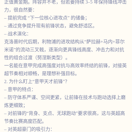
正值黄金期。阵容并不老，但若要持续 3–5 年保持锋线冲击
力，很自然要：
– 提前完成 “下一位核心进攻点” 的储备；
– 通过竞争提升现有前锋状态，避免舒适区。
– 战术演化：
克洛普时代后期，利物浦的进攻结构从“萨拉赫+马内+菲尔
米诺”的流动三叉戟，逐渐向更具锋线高度、冲击力和对抗
性的组合过渡（努涅斯类型）。
一名能在意甲完成高强度对抗与高效率终结的前锋，对接英
超节奏相对顺畅，是理想补强目标。
2. 为什么盯上“意甲天才前锋”？
– 意甲的特点：
– 防守体系严谨、空间更紧，让前锋在技术与跑动选择上磨
炼更细致；
– 对前锋的“背身、支点、无球跑动”要求很高，这与英超高
节奏比赛高度匹配。
– 对英超豪门的吸引力：