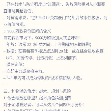
– 已在战术与防守强度上“过筛选”，失败风险相对从小联赛
直接跳英超要低；
– 对营销来说，“意甲当红+英超豪门”的组合故事性极强，商
业价值可观。
3. 9000万欧身价区间的含义
当前转会市场下，9000万欧级别大致意味着：
– 年龄：通常 22–26 岁之间，上升期或初入巅峰期；
– 数据：联赛每赛季接近或达到 20 球，或在综合进攻数据
（xG、关键传球、创造机会）上名列前茅；
– 潜在定位：
– 立即主力或轮换主力；
– 3–5 年内可以成为球队的“战术旗帜级”人物。
—
三、利物浦的角度：战术、规划与风险
1. 他会被放在哪里？战术角色猜测指南
对于足球爱好者，可以从这几个问题入手分析：