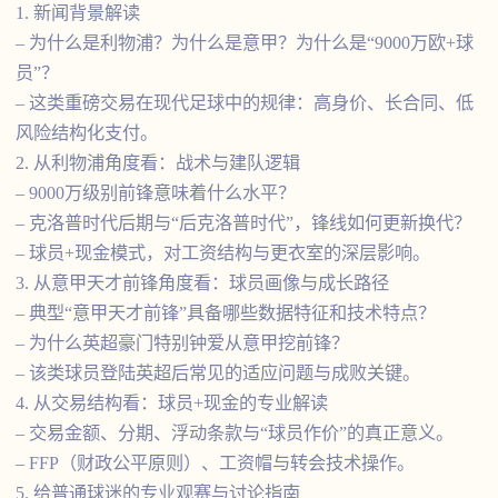
1. 新闻背景解读
– 为什么是利物浦？为什么是意甲？为什么是“9000万欧+球
员”？
– 这类重磅交易在现代足球中的规律：高身价、长合同、低
风险结构化支付。
2. 从利物浦角度看：战术与建队逻辑
– 9000万级别前锋意味着什么水平？
– 克洛普时代后期与“后克洛普时代”，锋线如何更新换代？
– 球员+现金模式，对工资结构与更衣室的深层影响。
3. 从意甲天才前锋角度看：球员画像与成长路径
– 典型“意甲天才前锋”具备哪些数据特征和技术特点？
– 为什么英超豪门特别钟爱从意甲挖前锋？
– 该类球员登陆英超后常见的适应问题与成败关键。
4. 从交易结构看：球员+现金的专业解读
– 交易金额、分期、浮动条款与“球员作价”的真正意义。
– FFP（财政公平原则）、工资帽与转会技术操作。
5. 给普通球迷的专业观赛与讨论指南