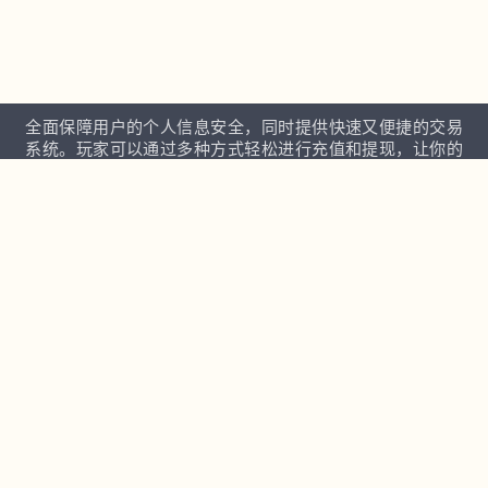
全面保障用户的个人信息安全，同时提供快速又便捷的交易
系统。玩家可以通过多种方式轻松进行充值和提现，让你的
娱乐过程顺畅无阻，不会因为资金问题而中断游戏体验。
快捷入口
皇冠足球APP下载
友情链接
皇冠足球APP下载