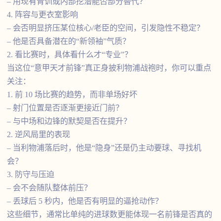
– 用现有青训或内部挖潜能否部分替代？
4. 阵容与更衣室影响
– 会否明显挤压某位核心/老臣的空间，引发隐性不稳定？
– 他是否具备潜在的“新领袖”气质？
2. 看比赛时，具体看什么才“专业”？
当这位“意甲天才前锋”真正身披利物浦战袍时，你可以重点
关注：
1. 前 10 场比赛的趋势，而非单场好坏
– 射门位置是否逐渐更接近门前？
– 与中场和边锋的默契是否在提升？
2. 逆风局里的表现
– 当利物浦落后时，他是“隐身”还是仍主动要球、寻找机
会？
3. 防守与压迫
– 会不会随队整体前压？
– 丢球后 5 秒内，他是否有明显的逼抢动作？
这些细节，通常比单纯的进球数更能体现一名前锋是否真的