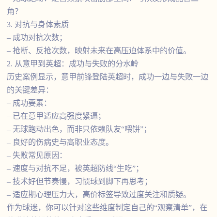
角？
3. 对抗与身体素质
– 成功对抗次数；
– 抢断、反抢次数，映射未来在高压迫体系中的价值。
2. 从意甲到英超：成功与失败的分水岭
历史案例显示，意甲前锋登陆英超时，成功一边与失败一边
的关键差异：
– 成功要素：
– 已在意甲适应高强度紧逼；
– 无球跑动出色，而非只依赖队友“喂饼”；
– 良好的伤病史与高职业态度。
– 失败常见原因：
– 速度与对抗不足，被英超防线“生吃”；
– 技术好但节奏慢，习惯球到脚下再思考；
– 适应期心理压力大，高价标签导致过度关注和质疑。
作为球迷，你可以针对这些维度制定自己的“观察清单”，在