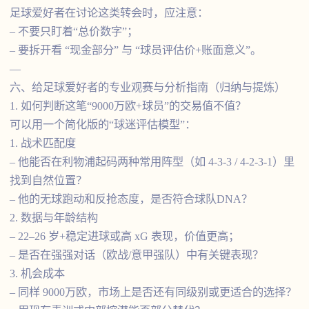
足球爱好者在讨论这类转会时，应注意：
– 不要只盯着“总价数字”；
– 要拆开看 “现金部分” 与 “球员评估价+账面意义”。
—
六、给足球爱好者的专业观赛与分析指南（归纳与提炼）
1. 如何判断这笔“9000万欧+球员”的交易值不值？
可以用一个简化版的“球迷评估模型”：
1. 战术匹配度
– 他能否在利物浦起码两种常用阵型（如 4-3-3 / 4-2-3-1）里
找到自然位置？
– 他的无球跑动和反抢态度，是否符合球队DNA？
2. 数据与年龄结构
– 22–26 岁+稳定进球或高 xG 表现，价值更高；
– 是否在强强对话（欧战/意甲强队）中有关键表现？
3. 机会成本
– 同样 9000万欧，市场上是否还有同级别或更适合的选择？