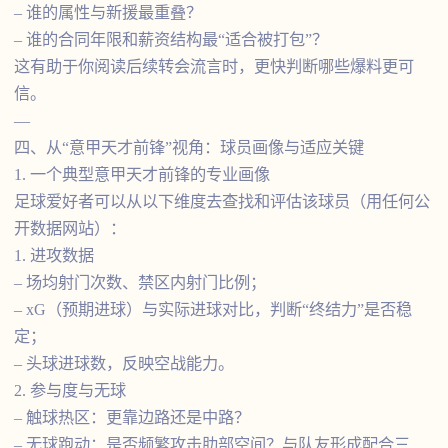
– 谁的属性与新援最重叠？
– 谁的合同年限和薪资结构最“适合被打包”？
这有助于你阅读后续转会流言时，更快判断哪些爆料更可
信。
—
四、从“意甲天才前锋”视角：球员画像与适应关键
1. 一个典型意甲天才前锋的专业画像
足球爱好者可以从以下维度去查找和评估该球员（用任何公
开数据网站）：
1. 进攻数据
– 场均射门次数、禁区内射门比例；
– xG（预期进球）与实际进球对比，判断“终结力”是否稳
定；
– 头球进球数，反映空战能力。
2. 参与度与无球
– 触球热区：更靠边路还是中路？
– 无球跑动：是否频繁攻击肋部空间？与队友形成配合三