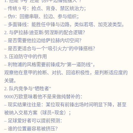
1. 他是“9号”还是“伪9＋边锋摇摆人”？
– 传统 9 号：抢点、背身、禁区统治力；
– 伪9：回撤串联、拉边、参与组织；
– 多面锋线：能胜任中锋与边路，类似若塔、加克波类型。
2. 与萨拉赫/迪亚斯/努涅斯的配合逻辑？
– 是否需要他拉边给萨拉赫内切空间？
– 是否更适合与一个“吸引火力”的中锋搭档？
3. 压迫防守中的作用
– 利物浦的风格需要前锋成为“第一道防线”，
观察他在意甲的抢断、对抗、回追积极性，是判断适应度的
关键。
2. 队内竞争与“牺牲者”
9000万欧意味着他不是来做纯替补的：
– 现实结果往往是：某位现有前锋出场时间明显下降，甚至
被纳入交易方案（球员+现金）；
– 足球爱好者可以提前预测：
– 谁的位置最容易被挤压？