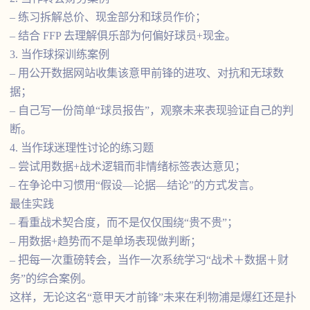
– 练习拆解总价、现金部分和球员作价；
– 结合 FFP 去理解俱乐部为何偏好球员+现金。
3. 当作球探训练案例
– 用公开数据网站收集该意甲前锋的进攻、对抗和无球数
据；
– 自己写一份简单“球员报告”，观察未来表现验证自己的判
断。
4. 当作球迷理性讨论的练习题
– 尝试用数据+战术逻辑而非情绪标签表达意见；
– 在争论中习惯用“假设—论据—结论”的方式发言。
最佳实践
– 看重战术契合度，而不是仅仅围绕“贵不贵”；
– 用数据+趋势而不是单场表现做判断；
– 把每一次重磅转会，当作一次系统学习“战术＋数据＋财
务”的综合案例。
这样，无论这名“意甲天才前锋”未来在利物浦是爆红还是扑