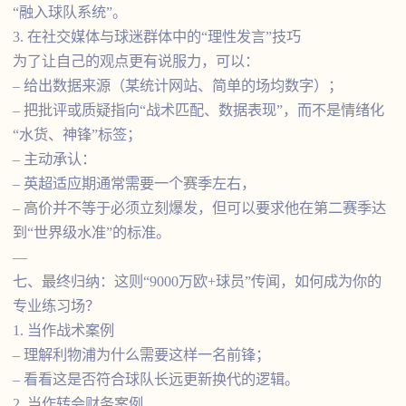
“融入球队系统”。
3. 在社交媒体与球迷群体中的“理性发言”技巧
为了让自己的观点更有说服力，可以：
– 给出数据来源（某统计网站、简单的场均数字）；
– 把批评或质疑指向“战术匹配、数据表现”，而不是情绪化
“水货、神锋”标签；
– 主动承认：
– 英超适应期通常需要一个赛季左右，
– 高价并不等于必须立刻爆发，但可以要求他在第二赛季达
到“世界级水准”的标准。
—
七、最终归纳：这则“9000万欧+球员”传闻，如何成为你的
专业练习场？
1. 当作战术案例
– 理解利物浦为什么需要这样一名前锋；
– 看看这是否符合球队长远更新换代的逻辑。
2. 当作转会财务案例