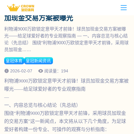
利物浦9000万欧锁定意甲天才前锋！球员
立即下载
加现金交易方案被曝光
皇冠足球首页
利物浦9000万欧锁定意甲天才前锋！球员加现金交易方案被曝
光——给足球爱好者的专业观察指南 — 一、内容总览与核心结
皇冠足球下载
论（先总结） 围绕“利物浦9000万欧锁定意甲天才前锋，采用球
员加现金……
皇冠足球全站APP下载
皇冠新闻资讯
皇冠体育
皇冠新闻资讯
皇冠足球APP下载
博彩平台推荐
2026-02-07
阅读量：194
利物浦9000万欧锁定意甲天才前锋！球员加现金交易方案被
代理合营招商
曝光——给足球爱好者的专业观察指南
—
皇冠足球人才招聘
一、内容总览与核心结论（先总结）
围绕“利物浦9000万欧锁定意甲天才前锋，采用球员加现金
的交易方案”这一新闻点，本文将从以下几个角度，为足球
爱好者构建一份专业、可操作的观赛与分析指南：