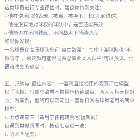
这类球员进行专业评估时，建议你特别关注：
– 他在逆境时的表现（被骂、被换下、长时间0进球）
– 他在没有绝对球权的球队中，是否还能高效
– 他能否在不同教练、不同战术下持续适应
如果你发现：
一名球员在高压球队永远“自由散漫”，在中下游球队也“不
做防守”，那这就可能是马赛总监此类人眼中“可以预见、但
很难改变的缺点”。
—
五、归纳与“最佳内容”：一套可直接使用的观赛评估模型
以「队报：马赛总监看不惯格林伍德缺点，两人互相无视对
方」为案例，最终可以沉淀出一套你日常看球就能用的简单
模型：
1. 七点速查表（适用于任何转会/引援新闻）
每遇到类似新闻时，按这七点过一遍：
1. 战术匹配度：