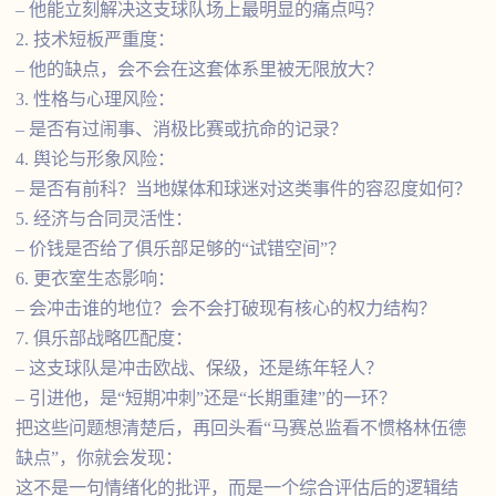
– 他能立刻解决这支球队场上最明显的痛点吗？
2. 技术短板严重度：
– 他的缺点，会不会在这套体系里被无限放大？
3. 性格与心理风险：
– 是否有过闹事、消极比赛或抗命的记录？
4. 舆论与形象风险：
– 是否有前科？当地媒体和球迷对这类事件的容忍度如何？
5. 经济与合同灵活性：
– 价钱是否给了俱乐部足够的“试错空间”？
6. 更衣室生态影响：
– 会冲击谁的地位？会不会打破现有核心的权力结构？
7. 俱乐部战略匹配度：
– 这支球队是冲击欧战、保级，还是练年轻人？
– 引进他，是“短期冲刺”还是“长期重建”的一环？
把这些问题想清楚后，再回头看“马赛总监看不惯格林伍德
缺点”，你就会发现：
这不是一句情绪化的批评，而是一个综合评估后的逻辑结