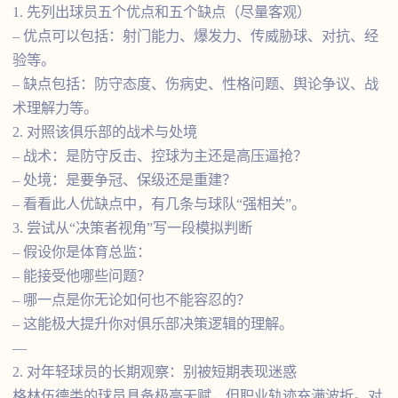
1. 先列出球员五个优点和五个缺点（尽量客观）
– 优点可以包括：射门能力、爆发力、传威胁球、对抗、经
验等。
– 缺点包括：防守态度、伤病史、性格问题、舆论争议、战
术理解力等。
2. 对照该俱乐部的战术与处境
– 战术：是防守反击、控球为主还是高压逼抢？
– 处境：是要争冠、保级还是重建？
– 看看此人优缺点中，有几条与球队“强相关”。
3. 尝试从“决策者视角”写一段模拟判断
– 假设你是体育总监：
– 能接受他哪些问题？
– 哪一点是你无论如何也不能容忍的？
– 这能极大提升你对俱乐部决策逻辑的理解。
—
2. 对年轻球员的长期观察：别被短期表现迷惑
格林伍德类的球员具备极高天赋，但职业轨迹充满波折。对