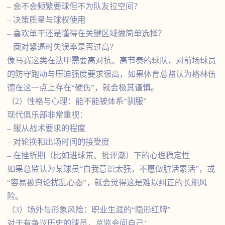
– 会不会频繁要球但不为队友拉空间？
– 决策质量与球权使用
– 喜欢单干还是懂得在关键区域做简单选择？
– 面对紧逼时失误率是否过高？
像马赛这类在法甲需要高对抗、高节奏的球队，对前场球员
的防守跑动与压迫强度要求很高，如果体育总监认为格林伍
德在这一点上存在“硬伤”，就会极其谨慎。
（2）性格与心理：能不能被体系“驯服”
现代俱乐部非常重视：
– 服从战术要求的程度
– 对轮换和出场时间的接受度
– 在挫折期（比如进球荒、批评潮）下的心理稳定性
如果总监认为某球员“自我意识太强，不愿做脏活累活”，或
“容易被舆论扰乱心态”，就会觉得这是难以纠正的长期风
险。
（3）场外与形象风险：职业生涯的“隐形红牌”
对于有争议历史的球员，总监会问自己：