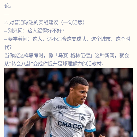
论。
—
2. 对普通球迷的实战建议（一句话版）
– 别只问：这人踢得好不好？
– 要学着问：这人，适不适合这支球队、这个城市、这个时
代？
当你能这样思考时，像「马赛–格林伍德」这种新闻，就会
从“转会八卦”变成你提升足球理解力的活教材。