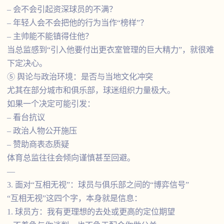
– 会不会引起资深球员的不满？
– 年轻人会不会把他的行为当作“榜样”？
– 主帅能不能镇得住他？
当总监感到“引入他要付出更衣室管理的巨大精力”，就很难
下定决心。
⑤ 舆论与政治环境：是否与当地文化冲突
尤其在部分城市和俱乐部，球迷组织力量极大。
如果一个决定可能引发：
– 看台抗议
– 政治人物公开施压
– 赞助商表态质疑
体育总监往往会倾向谨慎甚至回避。
—
3. 面对“互相无视”：球员与俱乐部之间的“博弈信号”
“互相无视”这四个字，本身就是信息：
1. 球员方：我有更理想的去处或更高的定位期望