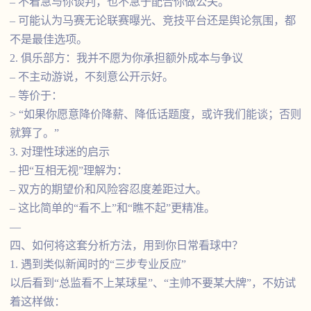
– 不着急与你谈判，也不急于配合你做公关。
– 可能认为马赛无论联赛曝光、竞技平台还是舆论氛围，都
不是最佳选项。
2. 俱乐部方：我并不愿为你承担额外成本与争议
– 不主动游说，不刻意公开示好。
– 等价于：
> “如果你愿意降价降薪、降低话题度，或许我们能谈；否则
就算了。”
3. 对理性球迷的启示
– 把“互相无视”理解为：
– 双方的期望价和风险容忍度差距过大。
– 这比简单的“看不上”和“瞧不起”更精准。
—
四、如何将这套分析方法，用到你日常看球中？
1. 遇到类似新闻时的“三步专业反应”
以后看到“总监看不上某球星”、“主帅不要某大牌”，不妨试
着这样做：