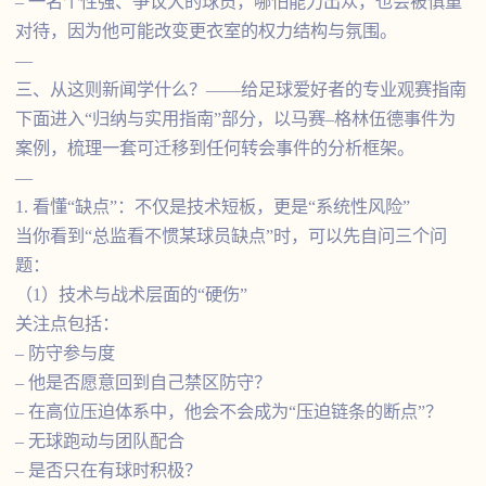
– 一名个性强、争议大的球员，哪怕能力出众，也会被慎重
对待，因为他可能改变更衣室的权力结构与氛围。
—
三、从这则新闻学什么？——给足球爱好者的专业观赛指南
下面进入“归纳与实用指南”部分，以马赛–格林伍德事件为
案例，梳理一套可迁移到任何转会事件的分析框架。
—
1. 看懂“缺点”：不仅是技术短板，更是“系统性风险”
当你看到“总监看不惯某球员缺点”时，可以先自问三个问
题：
（1）技术与战术层面的“硬伤”
关注点包括：
– 防守参与度
– 他是否愿意回到自己禁区防守？
– 在高位压迫体系中，他会不会成为“压迫链条的断点”？
– 无球跑动与团队配合
– 是否只在有球时积极？