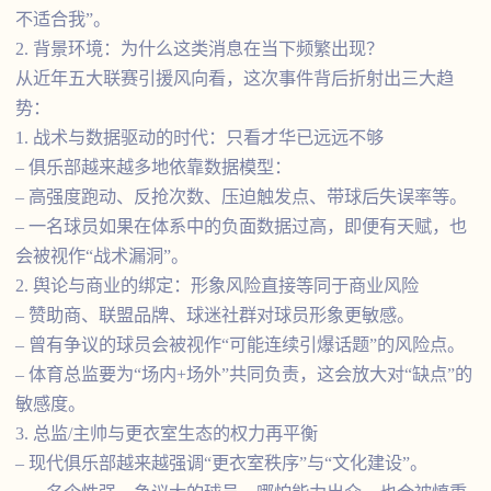
不适合我”。
2. 背景环境：为什么这类消息在当下频繁出现？
从近年五大联赛引援风向看，这次事件背后折射出三大趋
势：
1. 战术与数据驱动的时代：只看才华已远远不够
– 俱乐部越来越多地依靠数据模型：
– 高强度跑动、反抢次数、压迫触发点、带球后失误率等。
– 一名球员如果在体系中的负面数据过高，即便有天赋，也
会被视作“战术漏洞”。
2. 舆论与商业的绑定：形象风险直接等同于商业风险
– 赞助商、联盟品牌、球迷社群对球员形象更敏感。
– 曾有争议的球员会被视作“可能连续引爆话题”的风险点。
– 体育总监要为“场内+场外”共同负责，这会放大对“缺点”的
敏感度。
3. 总监/主帅与更衣室生态的权力再平衡
– 现代俱乐部越来越强调“更衣室秩序”与“文化建设”。