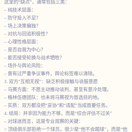
这里的“缺点”，通常包括三类：
– 纯技术层面：
– 防守投入不足？
– 场上决策偏独？
– 对抗与回追积极性？
– 心理性格层面：
– 是否自我为中心？
– 能否接受轮换与战术牺牲？
– 场外与舆论风险：
– 曾有过严重争议事件，舆论标签难以清除。
3. 双方“互相无视”：缺乏积极接触与说服意愿
– 马赛方面：不愿主动推动谈判、甚至有意冷处理。
– 格林伍德团队：也未将马赛视为首选目的地。
– 实质：双方都没把“妥协”和“适配”当成首要任务。
4. 结局：并非因为能力不够，而是“综合评估不过关”
– 对球迷而言，这是专业观赛的关键：
> 顶级俱乐部拒绝一个球员，很少是“他不会踢球”，而是“他