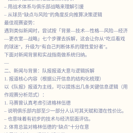
– 用战术体系与俱乐部战略来理解引援
– 从球员“缺点与风险”的角度反向推算决策逻辑
最佳观赛姿势：
遇到类似新闻时，尝试按「背景—技术—性格—风险—经济
—更衣室—战略」七个步骤去拆解，这会让你从“吃瓜看戏
的球迷”，升级为“有自己判断体系的理性爱好者”。
下面对新闻背景和实战指南做系统归纳。
—
二、新闻与背景：队报报道大意与逻辑拆解
1. 报道核心内容（根据公开信息的结构化梳理）
以《队报》报道为主线，可以提炼出几条关键信息逻辑（用
作观赛分析范式）：
1. 马赛曾认真考虑引进格林伍德
– 说明俱乐部内部至少一部分人认可其天赋和潜在性价比。
– 也意味着有初步的技术与经济层面评估。
2. 体育总监对格林伍德的“缺点”十分在意