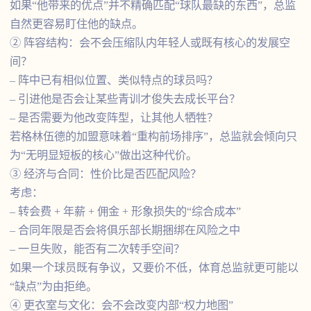
如果“他带来的优点”并不精确匹配“球队最缺的东西”，总监
自然更容易盯住他的缺点。
② 阵容结构：会不会压缩队内年轻人或既有核心的发展空
间？
– 阵中已有相似位置、类似特点的球员吗？
– 引进他是否会让某些青训才俊失去成长平台？
– 是否需要为他改变阵型，让其他人牺牲？
若格林伍德的加盟意味着“重构前场排序”，总监就会倾向只
为“无明显短板的核心”做出这种代价。
③ 经济与合同：性价比是否匹配风险？
考虑：
– 转会费 + 年薪 + 佣金 + 形象损失的“综合成本”
– 合同年限是否会将俱乐部长期捆绑在风险之中
– 一旦失败，能否有二次转手空间？
如果一个球员既有争议，又要价不低，体育总监就更可能以
“缺点”为由拒绝。
④ 更衣室与文化：会不会改变内部“权力地图”