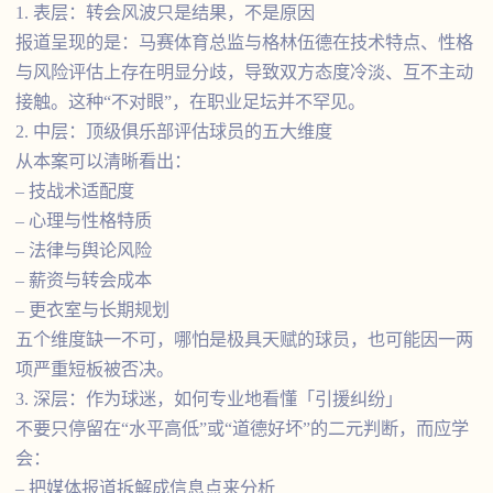
1. 表层：转会风波只是结果，不是原因
报道呈现的是：马赛体育总监与格林伍德在技术特点、性格
与风险评估上存在明显分歧，导致双方态度冷淡、互不主动
接触。这种“不对眼”，在职业足坛并不罕见。
2. 中层：顶级俱乐部评估球员的五大维度
从本案可以清晰看出：
– 技战术适配度
– 心理与性格特质
– 法律与舆论风险
– 薪资与转会成本
– 更衣室与长期规划
五个维度缺一不可，哪怕是极具天赋的球员，也可能因一两
项严重短板被否决。
3. 深层：作为球迷，如何专业地看懂「引援纠纷」
不要只停留在“水平高低”或“道德好坏”的二元判断，而应学
会：
– 把媒体报道拆解成信息点来分析