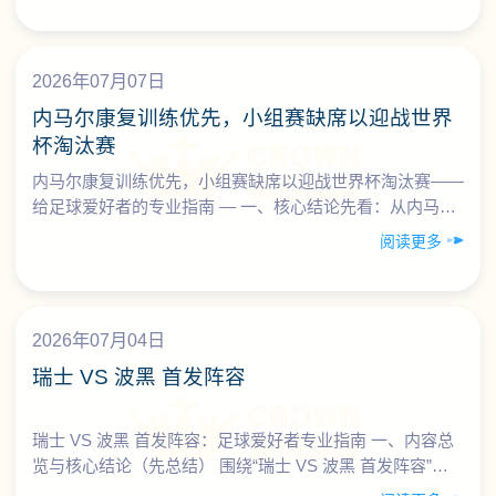
2026年07月07日
内马尔康复训练优先，小组赛缺席以迎战世界
杯淘汰赛
内马尔康复训练优先，小组赛缺席以迎战世界杯淘汰赛——
给足球爱好者的专业指南 — 一、核心结论先看：从内马尔
的选择中，你能学到什么？ 围绕“内马尔康复训练优先，
阅读更多
……
2026年07月04日
瑞士 VS 波黑 首发阵容
瑞士 VS 波黑 首发阵容：足球爱好者专业指南 一、内容总
览与核心结论（先总结） 围绕“瑞士 VS 波黑 首发阵容”的
分析，本指南主要帮助足球爱好者从阵容层面理解两队的