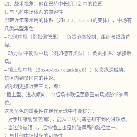
四、战术视角：他在巴萨中长期计划中的位置
1. 与巴萨中场体系的兼容性
巴萨近年来常用的体系（如4-3-3、4-2-3-1的变体），中场有
几类典型角色：
– 控球中枢（例如佩德里）：负责节奏控制、组织与线路选
择。
– 动力型/平衡型中场（例如德容类型）：负责推进、承接后
场。
– 插上型中场（Box-to-box / attacking 8）：负责纵深威胁、
禁区内到禁区内的往返。
费尔明更接近第三类，即：
“插上型、进攻倾向、中后场串联但更侧重前场威胁”的8号
位。
这类角色的重要性在现代足球中不断提升：
– 对手压缩肋部空间时，能从二线制造意想不到的进攻点。
– 当边锋被限制，后排插上也是打破僵局的路径之一。
2. 与其他中场搭配的可能性