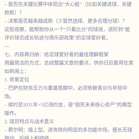
– 是否在关键比赛中体现出“大心脏”（比如关键进球、关键
抢断）？
– 决策是否越来越成熟（少冒然选择、更多合理分球）？
这些观察，能帮助你从一个“只看比分”的球迷，进阶到“能
评价球员成长轨迹与俱乐部政策”的足球爱好者。
—
七、内容再归纳：给足球爱好者的最佳理解框架
用最简洁的方式，总结整篇文章的要点，供你日后套用在类
似新闻上：
1. 背景定位
– 巴萨在财务压力与重建周期中，必须依赖青训与年轻中
场。
– 续约至2031年+5亿违约金，是“锁死未来核心资产”的典型
操作。
2. 球员特点与战术意义
– 费尔明：插上型、进攻倾向明显的多功能中场，擅长无球
跑动、后插上和终结。