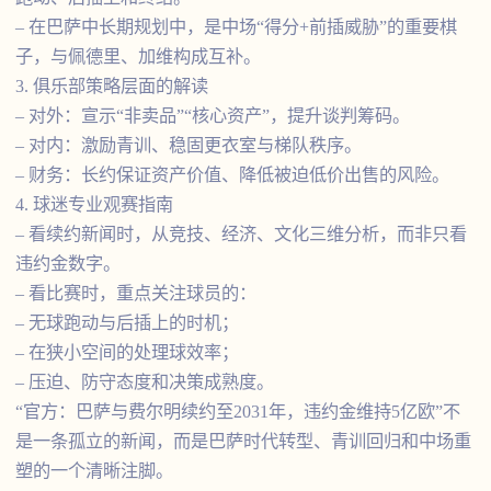
– 在巴萨中长期规划中，是中场“得分+前插威胁”的重要棋
子，与佩德里、加维构成互补。
3. 俱乐部策略层面的解读
– 对外：宣示“非卖品”“核心资产”，提升谈判筹码。
– 对内：激励青训、稳固更衣室与梯队秩序。
– 财务：长约保证资产价值、降低被迫低价出售的风险。
4. 球迷专业观赛指南
– 看续约新闻时，从竞技、经济、文化三维分析，而非只看
违约金数字。
– 看比赛时，重点关注球员的：
– 无球跑动与后插上的时机；
– 在狭小空间的处理球效率；
– 压迫、防守态度和决策成熟度。
“官方：巴萨与费尔明续约至2031年，违约金维持5亿欧”不
是一条孤立的新闻，而是巴萨时代转型、青训回归和中场重
塑的一个清晰注脚。