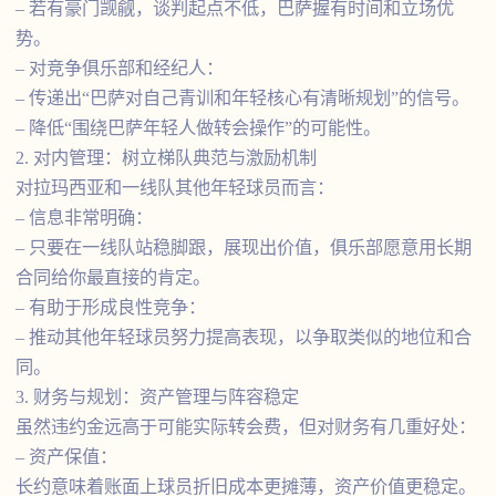
– 若有豪门觊觎，谈判起点不低，巴萨握有时间和立场优
势。
– 对竞争俱乐部和经纪人：
– 传递出“巴萨对自己青训和年轻核心有清晰规划”的信号。
– 降低“围绕巴萨年轻人做转会操作”的可能性。
2. 对内管理：树立梯队典范与激励机制
对拉玛西亚和一线队其他年轻球员而言：
– 信息非常明确：
– 只要在一线队站稳脚跟，展现出价值，俱乐部愿意用长期
合同给你最直接的肯定。
– 有助于形成良性竞争：
– 推动其他年轻球员努力提高表现，以争取类似的地位和合
同。
3. 财务与规划：资产管理与阵容稳定
虽然违约金远高于可能实际转会费，但对财务有几重好处：
– 资产保值：
长约意味着账面上球员折旧成本更摊薄，资产价值更稳定。