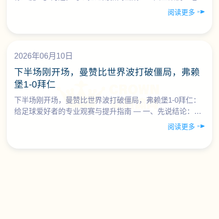
代名宿如何看待新生代天才，以及作为球迷/足球爱好者，
阅读更多
如何……
2026年06月10日
下半场刚开场，曼赞比世界波打破僵局，弗赖
堡1-0拜仁
下半场刚开场，曼赞比世界波打破僵局，弗赖堡1-0拜仁：
给足球爱好者的专业观赛与提升指南 — 一、先说结论：这
场面，对球迷是“观赛教科书” 围绕“下半场刚开场，曼……
阅读更多