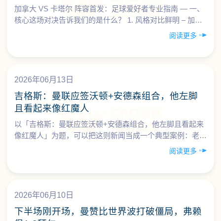
加拿大 VS 卡塔尔 阵容首发：足球爱好者专业指南 — 一、
核心这场对决告诉我们的是什么？ 1. 风格对比鲜明 – 加拿
大：强调整体节奏与边路速度，是典型的……
阅读更多
2026年06月13日
吉格斯：曼联应签沃顿+安德森组合，他左脚
且看起来像红魔人
以「吉格斯：曼联应签沃顿+安德森组合，他左脚且看起来
像红魔人」为题，可以把这则新闻当成一个典型案例：老一
代名宿如何看待新生代天才，以及作为球迷/足球爱好者，
阅读更多
如何……
2026年06月10日
下半场刚开场，曼赞比世界波打破僵局，弗赖