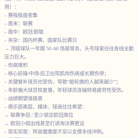
用）：
– 赛程极度密集
– 周末：联赛
– 周中：欧冠/欧联
– 夹杂：国内杯赛、国家队比赛日
→ 顶级球队一年踢 50–60 场是常态，头号球星往往各线全勤
压力巨大。
– 伤病堆积
– 核心前锋/中场/后卫出现肌肉伤病或长期伤停；
– 关键替补球员也受伤，导致“能轮换的人越来越少”；
– 年龄偏大球员恢复慢，年轻球员连轴转易疲劳性受伤。
– 战绩期望值极高
– 俱乐部高层、媒体、球迷往往希望：
→ 联赛争冠 / 至少锁定欧冠席位
→ 欧冠小组出线甚至打进淘汰赛更远
– 现实却是：阵容健康度不足以支撑多线冲刺。