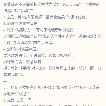
专业球迷不应简单把这解读为“怂”“没 ambition”，而要联系
伤病和疲劳程度看：
> 这是一种“在有限资源下最大化结果”的保守优化。
2. 心理与更衣室管理
– 公开“伤病压力”，有利于给健康球员减压：
让他们知道教练也认同“现在的条件不完美”，避免内部出现
“我们必须场场赢”的自我压垮。
– 也可能对高层施压：
要求改善医疗、引进新援、调整目标预期。
对球迷而言，这意味着：
评价教练时要把“对外发声”看作管理工作的一部分，而非只
看成找借口。
—
五、给足球爱好者的实用指南：如何更专业地看待“无法兼
顾联赛和欧冠”？
1. 先做“三看一问”