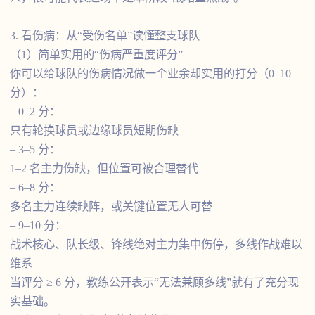
—
3. 看伤病：从“受伤名单”读懂整支球队
（1）简单实用的“伤病严重度评分”
你可以给球队的伤病情况做一个业余却实用的打分（0–10
分）：
– 0–2 分：
只有轮换球员或边缘球员短期伤缺
– 3–5 分：
1–2 名主力伤缺，但位置可被合理替代
– 6–8 分：
多名主力连续缺阵，或关键位置无人可替
– 9–10 分：
战术核心、队长级、锋线绝对主力集中伤停，多线作战难以
维系
当评分 ≥ 6 分，教练公开表示“无法兼顾多线”就有了充分现
实基础。