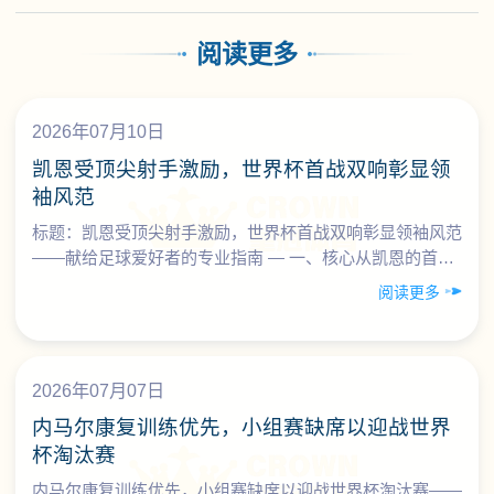
阅读更多
2026年07月10日
凯恩受顶尖射手激励，世界杯首战双响彰显领
袖风范
标题：凯恩受顶尖射手激励，世界杯首战双响彰显领袖风范
——献给足球爱好者的专业指南 — 一、核心从凯恩的首战
双响，看“顶级射手+领袖气质”的完整范本 以哈里·凯恩……
阅读更多
2026年07月07日
内马尔康复训练优先，小组赛缺席以迎战世界
杯淘汰赛
内马尔康复训练优先，小组赛缺席以迎战世界杯淘汰赛——