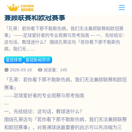
孔蒂：若你看下那不勒斯伤病，我们无法
立即下载
兼顾联赛和欧冠赛事
皇冠足球首页
「孔蒂：若你看下那不勒斯伤病，我们无法兼顾联赛和欧冠赛
事」 ——足球爱好者的专业观赛与思考指南 — 一、先给结论：
皇冠足球下载
这句话，教球迷什么？ 围绕孔蒂这句「若你看下那不勒斯伤
病，我们无……
皇冠足球全站APP下载
皇冠新闻资讯
皇冠体育
皇冠新闻资讯
皇冠足球APP下载
博彩平台推荐
2026-03-18
阅读量：145
「孔蒂：若你看下那不勒斯伤病，我们无法兼顾联赛和欧冠
代理合营招商
赛事」
——足球爱好者的专业观赛与思考指南
皇冠足球人才招聘
—
一、先给结论：这句话，教球迷什么？
围绕孔蒂这句「若你看下那不勒斯伤病，我们无法兼顾联赛
和欧冠赛事」，对普通球迷最重要的启示可以先浓缩为三