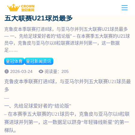
克鲁皮本季联赛打进8球，与亚马尔并列
立即下载
五大联赛U21球员最多
皇冠足球首页
克鲁皮本季联赛打进8球，与亚马尔并列五大联赛U21球员最多
— 一、先给足球爱好者的“结论版” – 在本赛季五大联赛的U21球
皇冠足球下载
员中，克鲁皮与亚马尔以8粒联赛进球并列第一，这一数据
足……
皇冠足球全站APP下载
皇冠新闻资讯
皇冠体育
皇冠新闻资讯
皇冠足球APP下载
博彩平台推荐
2026-03-24
阅读量：205
克鲁皮本季联赛打进8球，与亚马尔并列五大联赛U21球员最
代理合营招商
多
—
皇冠足球人才招聘
一、先给足球爱好者的“结论版”
– 在本赛季五大联赛的U21球员中，克鲁皮与亚马尔以8粒联
赛进球并列第一，这一数据足以跻身“年轻锋线新星”的第一
梯队。