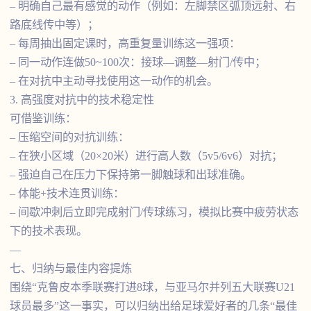
– 明确自己最有感觉的动作（例如：左脚禁区弧顶远射、右
路底线传中等）；
– 每周抽出固定课时，高重复量训练这一强项：
– 同一动作连做50~100次：接球—调整—射门/传中；
– 在对抗中主动寻找使用这一动作的机会。
3. 高强度对抗中的技术稳定性
可借鉴训练：
– 压缩空间的对抗训练：
– 在狭小区域（20×20米）进行高人数（5v5/6v6）对抗；
– 强迫自己在压力下保持第一脚触球和出球准确。
– 体能+技术连贯训练：
– 间歇冲刺后立即完成射门/传球练习，模拟比赛中疲劳状态
下的技术表现。
—
七、归纳与最佳内容提炼
围绕“克鲁皮本季联赛打进8球，与亚马尔并列五大联赛U21
球员最多”这一事实，可以归纳出给足球爱好者的几条“最佳