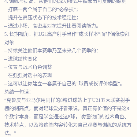
4. 训练与提高：从他们的成功模式中抽象出可复制的原则
– 打磨一两个属于自己的“必杀技”；
– 提升在高压状态下的技术稳定性；
– 通过小场、高密度对抗提升比赛阅读能力。
5. 长期视角：把U21高产射手当作“成长样本”而非偶像崇拜
对象
– 持续关注他们本赛季乃至未来几个赛季的：
– 进球结构变化
– 位置与战术角色调整
– 在强强对话中的表现
– 这可以让你建立一套属于自己的“球员成长评价模型”。
总结一句话：
“克鲁皮与亚马尔用同样的8粒进球站上了U21五大联赛射手
榜的制高点，而对足球爱好者来说，真正有价值的不是这8
个数字本身，而是学会通过这8球，读懂他们的战术角色、
技术特点，以及将这些内容转化为自己观赛与训练的系统方
法。”