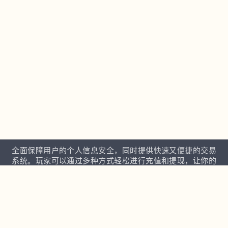
全面保障用户的个人信息安全，同时提供快速又便捷的交易
系统。玩家可以通过多种方式轻松进行充值和提现，让你的
娱乐过程顺畅无阻，不会因为资金问题而中断游戏体验。
快捷入口