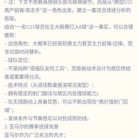
> 注：下文不依赖具体俱乐部与联赛细节，而是从“典型U21
高产前锋/攻击手”这一角色出发，建立一套适合球迷分析的
框架。
结合“一名U21球员在五大联赛打入8球”这一事实，可以合理
推断：
– 出场角色：大概率已经是轮换主力甚至主力前锋/边锋，而
非垃圾时间替补。
– 球队定位：
– 不是纯粹“造福队友的工兵”，而是被战术设计为禁区终结
者或重要得分点。
– 技术特点（从进球数量推演常见类型）：
– 拥有稳定的射门脚法与禁区内处理球能力；
– 在无球跑动上具备优势，可以不断出现在“高价值射门区
域”；
– 身体条件与节奏感足以对抗成熟防线。
3. 亚马尔的赛季进球背景
亚马尔作为广泛关注的天才：