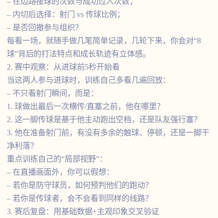
– 在边路接球的次数与成功过人次数；
– 内切后选择：射门 vs 传球比例；
– 是否回撤参与组织？
每看一场，就随手做几笔简单记录，几轮下来，你会对“8
球”背后的打法特点和成长轨迹有立体感。
2. 赛中观察：从进球前5秒开始看
当这两人参与进球时，训练自己多看几遍回放：
– 不只看射门瞬间，而是：
1. 球做出最后一次横传/直塞之前，他在哪里？
2. 这一脚传球是基于他主动跑出空档，还是队友强行塞？
3. 他在准备射门前，有没有多余的触球、停顿，还是一脚干
净利落？
重点训练自己的“局部视野”：
– 在直播画面外，你可以假想：
– 若你是防守球员，如何预判他们的跑动？
– 若你是传球者，会不会看到同样的线路？
3. 赛后复盘：用基础数据+主观印象交叉验证