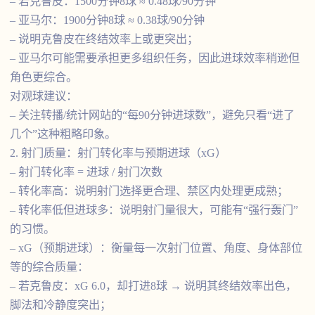
– 若克鲁皮：1500分钟8球 ≈ 0.48球/90分钟
– 亚马尔：1900分钟8球 ≈ 0.38球/90分钟
– 说明克鲁皮在终结效率上或更突出；
– 亚马尔可能需要承担更多组织任务，因此进球效率稍逊但
角色更综合。
对观球建议：
– 关注转播/统计网站的“每90分钟进球数”，避免只看“进了
几个”这种粗略印象。
2. 射门质量：射门转化率与预期进球（xG）
– 射门转化率 = 进球 / 射门次数
– 转化率高：说明射门选择更合理、禁区内处理更成熟；
– 转化率低但进球多：说明射门量很大，可能有“强行轰门”
的习惯。
– xG（预期进球）：衡量每一次射门位置、角度、身体部位
等的综合质量：
– 若克鲁皮：xG 6.0，却打进8球 → 说明其终结效率出色，
脚法和冷静度突出；