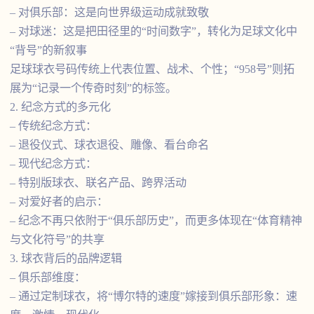
– 对俱乐部：这是向世界级运动成就致敬
– 对球迷：这是把田径里的“时间数字”，转化为足球文化中
“背号”的新叙事
足球球衣号码传统上代表位置、战术、个性；“958号”则拓
展为“记录一个传奇时刻”的标签。
2. 纪念方式的多元化
– 传统纪念方式：
– 退役仪式、球衣退役、雕像、看台命名
– 现代纪念方式：
– 特别版球衣、联名产品、跨界活动
– 对爱好者的启示：
– 纪念不再只依附于“俱乐部历史”，而更多体现在“体育精神
与文化符号”的共享
3. 球衣背后的品牌逻辑
– 俱乐部维度：
– 通过定制球衣，将“博尔特的速度”嫁接到俱乐部形象：速