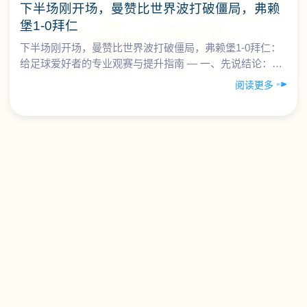
下半场刚开场，曼赞比世界波打破僵局，弗赖
堡1-0拜仁
下半场刚开场，曼赞比世界波打破僵局，弗赖堡1-0拜仁：
给足球爱好者的专业观赛与提升指南 — 一、先说结论：这
场面，对球迷是“观赛教科书” 围绕“下半场刚开场，曼……
阅读更多