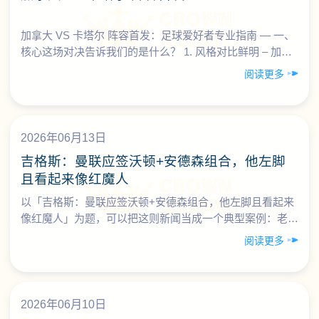
加拿大 VS 卡塔尔 阵容首发：足球爱好者专业指南 — 一、
核心这场对决告诉我们的是什么？ 1. 风格对比鲜明 – 加拿
大：强调整体节奏与边路速度，是典型的……
阅读更多
2026年06月13日
吉格斯：曼联应签沃顿+安德森组合，他左脚
且看起来像红魔人
以「吉格斯：曼联应签沃顿+安德森组合，他左脚且看起来
像红魔人」为题，可以把这则新闻当成一个典型案例：老一
代名宿如何看待新生代天才，以及作为球迷/足球爱好者，
阅读更多
如何……
2026年06月10日