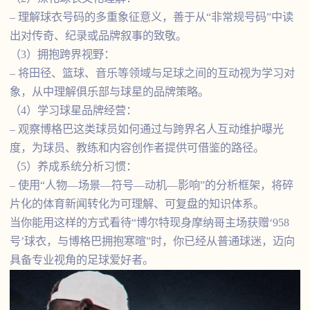
– 理解球衣号码的多重象征意义，善于从“非常规号码”中读
出对传奇、纪录或品牌叙事的致敬。
（3）拥抱跨界视野：
– 将田径、篮球、音乐等领域与足球之间的互动视为学习对
象，从中理解俱乐部与球星的品牌策略。
（4）学习球星品牌经营：
– 观察博格巴这类球员如何通过与跨界名人互动维护曝光
度，为球员、教练和内容创作者提供可借鉴的路径。
（5）养成系统分析习惯：
– 使用“人物—场景—符号—动机—影响”的分析框架，将碎
片化的体育新闻转化为可理解、可复盘的知识体系。
当你能用这样的方式看待“博尔特现身摩纳哥主场获赠‘958
号’球衣，与博格巴拥抱寒暄”时，你已经从普通球迷，迈向
具备专业视角的足球爱好者。